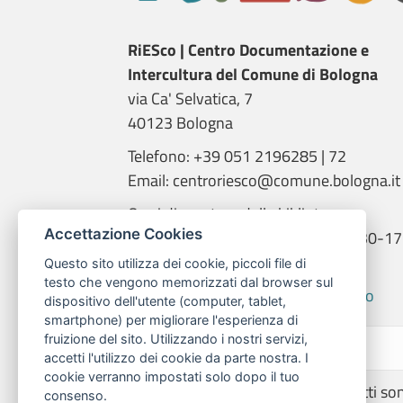
RiESco | Centro Documentazione e
Intercultura del Comune di Bologna
via Ca' Selvatica, 7
40123 Bologna
Telefono: +39 051 2196285 | 72
Email: centroriesco@comune.bologna.it
Orari di apertura della biblioteca:
Accettazione Cookies
martedì e giovedì: 9.00-14.00; 14.30-17
mercoledì: 14.00-18.00
Questo sito utilizza dei cookie, piccoli file di
testo che vengono memorizzati dal browser sul
Informativa trattamento dati RiESco
dispositivo dell'utente (computer, tablet,
smartphone) per migliorare l'esperienza di
fruizione del sito. Utilizzando i nostri servizi,
accetti l'utilizzo dei cookie da parte nostra. I
cookie verranno impostati solo dopo il tuo
© 2026 | Centro RiESco - Tutti i diritti so
consenso.