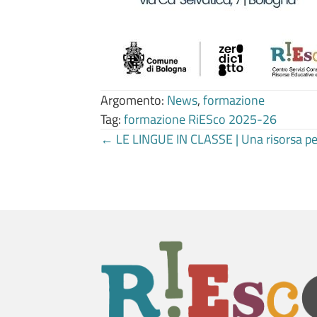
Argomento:
News
,
formazione
Tag:
formazione RiESco 2025-26
Posts
← LE LINGUE IN CLASSE | Una risorsa per 
navigation