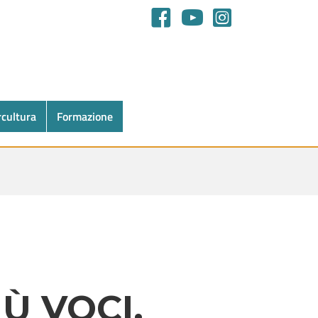
rcultura
Formazione
IÙ VOCI.