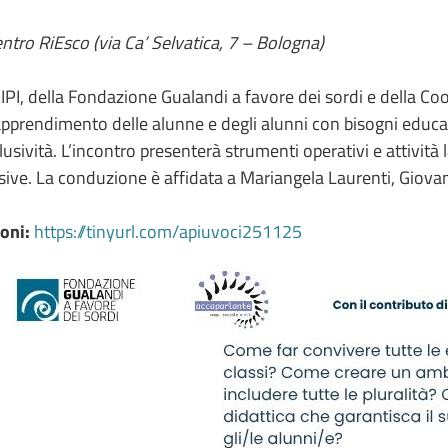
tro RiEsco (via Ca’ Selvatica, 7 – Bologna)
IPI, della Fondazione Gualandi a favore dei sordi e della C
prendimento delle alunne e degli alunni con bisogni educativi
nclusività. L’incontro presenterà strumenti operativi e attivit
usive. La conduzione è affidata a Mariangela Laurenti, Giovan
ioni:
https://tinyurl.com/apiuvoci251125