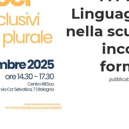
Linguag
nella sc
inc
for
pubblica