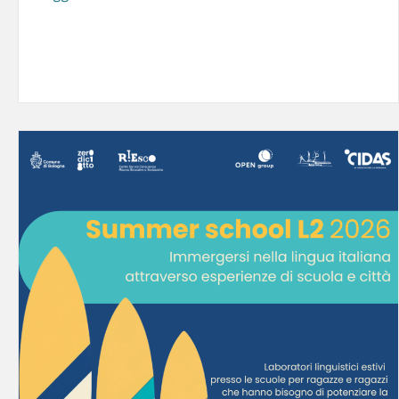
straordinarie. Un bambina che scopre qualcosa per
la prima volta. Un gruppo…
Leggi tutto