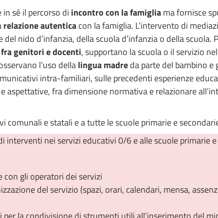
in sé il percorso di
incontro con la famiglia
ma fornisce spun
a
relazione autentica
con la famiglia. L’intervento di mediaz
 del nido d’infanzia, della scuola d’infanzia o della scuola. 
fra genitori e docenti
, supportano la scuola o il servizio n
 osservano l’uso della
lingua madre
da parte del bambino e g
unicativi intra-familiari, sulle precedenti esperienze educati
i e aspettative, fra dimensione normativa e relazionare all’int
ativi comunali e statali e a tutte le scuole primarie e secondari
terventi nei servizi educativi 0/6 e alle scuole primarie e
 con gli operatori dei servizi
nizzazione del servizio (spazi, orari, calendari, mensa, assen
 per la condivisione di strumenti utili all’inserimento del mi