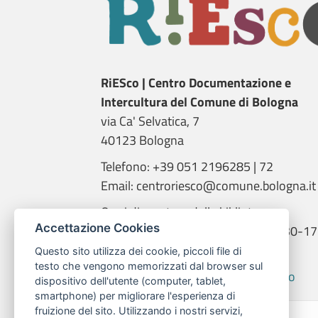
RiESco | Centro Documentazione e
Intercultura del Comune di Bologna
via Ca' Selvatica, 7
40123 Bologna
Telefono: +39 051 2196285 | 72
Email: centroriesco@comune.bologna.it
Orari di apertura della biblioteca:
Accettazione Cookies
martedì e giovedì: 9.00-14.00; 14.30-17
mercoledì: 14.00-18.00
Questo sito utilizza dei cookie, piccoli file di
testo che vengono memorizzati dal browser sul
Informativa trattamento dati RiESco
dispositivo dell'utente (computer, tablet,
smartphone) per migliorare l'esperienza di
fruizione del sito. Utilizzando i nostri servizi,