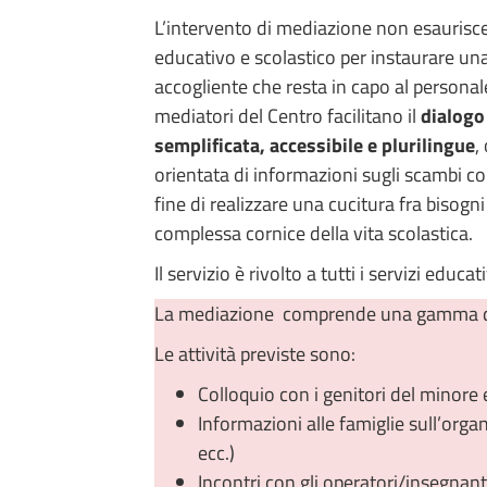
L’intervento di mediazione non esaurisce 
educativo e scolastico per instaurare un
accogliente che resta in capo al personale
mediatori del Centro facilitano il
dialogo 
semplificata, accessibile e plurilingue
,
orientata di informazioni sugli scambi com
fine di realizzare una cucitura fra bisogn
complessa cornice della vita scolastica.
Il servizio è rivolto a tutti i servizi educ
La mediazione comprende una gamma di in
Le attività previste sono:
Colloquio con i genitori del minore e
Informazioni alle famiglie sull’orga
ecc.)
Incontri con gli operatori/insegnanti