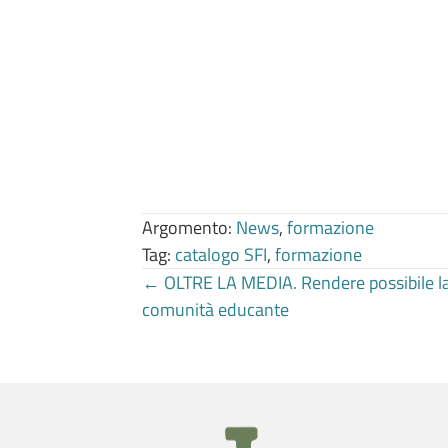
Argomento:
News
,
formazione
Tag:
catalogo SFI
,
formazione
Posts
← OLTRE LA MEDIA. Rendere possibile la d
comunità educante
navigation