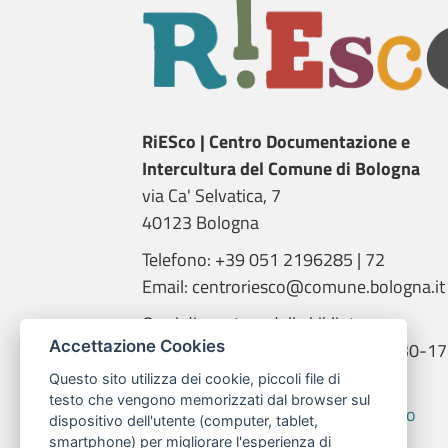
RiESco | Centro Documentazione e
Intercultura del Comune di Bologna
via Ca' Selvatica, 7
40123 Bologna
Telefono: +39 051 2196285 | 72
Email: centroriesco@comune.bologna.it
Orari di apertura della biblioteca:
Accettazione Cookies
martedì e giovedì: 9.00-14.00; 14.30-17
mercoledì: 14.00-18.00
Questo sito utilizza dei cookie, piccoli file di
testo che vengono memorizzati dal browser sul
Informativa trattamento dati RiESco
dispositivo dell'utente (computer, tablet,
smartphone) per migliorare l'esperienza di