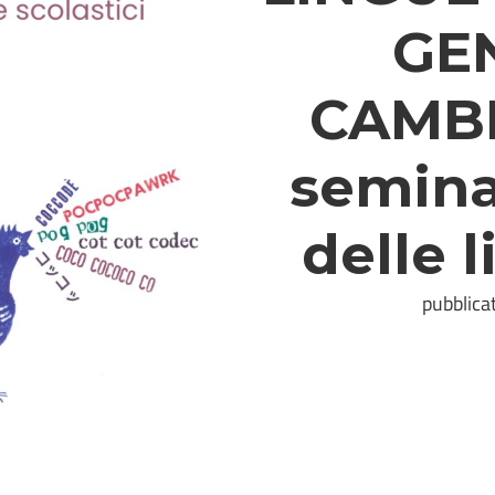
GE
CAMB
seminar
delle 
pubblica