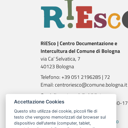
RiESco | Centro Documentazione e
Intercultura del Comune di Bologna
via Ca' Selvatica, 7
40123 Bologna
Telefono: +39 051 2196285 | 72
Email: centroriesco@comune.bologna.it
Orari di apertura della biblioteca:
Accettazione Cookies
martedì e giovedì: 9.00-14.00; 14.30-17
mercoledì: 14.00-18.00
Questo sito utilizza dei cookie, piccoli file di
testo che vengono memorizzati dal browser sul
Informativa trattamento dati RiESco
dispositivo dell'utente (computer, tablet,