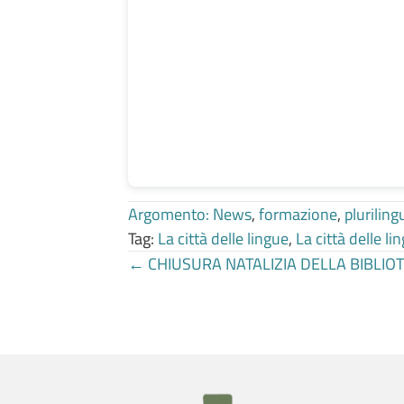
Argomento:
News
,
formazione
,
plurilin
Tag:
La città delle lingue
,
La città delle l
Posts
← CHIUSURA NATALIZIA DELLA BIBLIOT
navigation