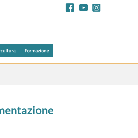
rcultura
Formazione
umentazione