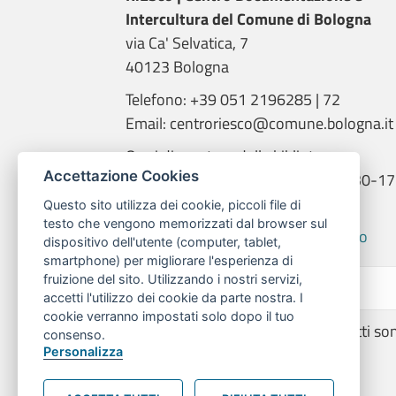
Intercultura del Comune di Bologna
via Ca' Selvatica, 7
40123 Bologna
Telefono: +39 051 2196285 | 72
Email: centroriesco@comune.bologna.it
Orari di apertura della biblioteca:
Accettazione Cookies
martedì e giovedì: 9.00-14.00; 14.30-17
mercoledì: 14.00-18.00
Questo sito utilizza dei cookie, piccoli file di
testo che vengono memorizzati dal browser sul
Informativa trattamento dati RiESco
dispositivo dell'utente (computer, tablet,
smartphone) per migliorare l'esperienza di
fruizione del sito. Utilizzando i nostri servizi,
accetti l'utilizzo dei cookie da parte nostra. I
cookie verranno impostati solo dopo il tuo
© 2026 | Centro RiESco - Tutti i diritti so
consenso.
Personalizza