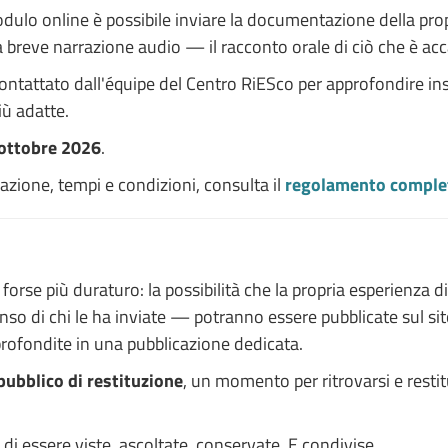
dulo online è possibile inviare la documentazione della prop
a breve narrazione audio — il racconto orale di ciò che è acc
ntattato dall'équipe del Centro RiESco per approfondire ins
iù adatte.
 ottobre 2026
.
ipazione, tempi e condizioni, consulta il
regolamento comple
se più duraturo: la possibilità che la propria esperienza d
o di chi le ha inviate — potranno essere pubblicate sul sit
approfondite in una pubblicazione dedicata.
pubblico di restituzione
, un momento per ritrovarsi e restit
i essere viste, ascoltate, conservate. E condivise.