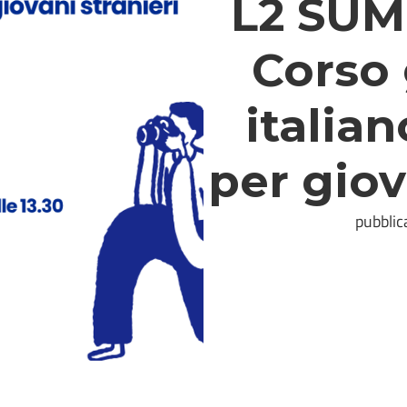
L2 SUM
Corso 
italian
per giov
pubblic