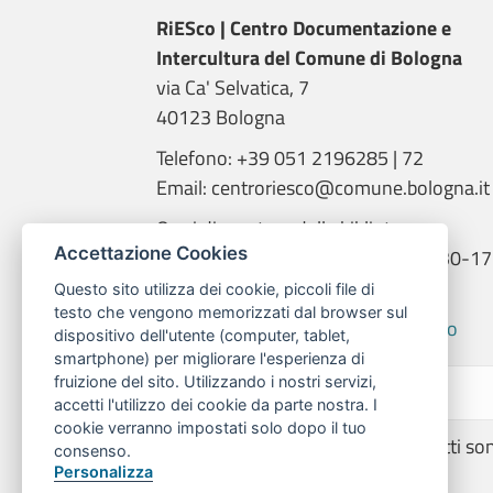
RiESco | Centro Documentazione e
Intercultura del Comune di Bologna
via Ca' Selvatica, 7
40123 Bologna
Telefono: +39 051 2196285 | 72
Email: centroriesco@comune.bologna.it
Orari di apertura della biblioteca:
Accettazione Cookies
martedì e giovedì: 9.00-14.00; 14.30-17
mercoledì: 14.00-18.00
Questo sito utilizza dei cookie, piccoli file di
testo che vengono memorizzati dal browser sul
Informativa trattamento dati RiESco
dispositivo dell'utente (computer, tablet,
smartphone) per migliorare l'esperienza di
fruizione del sito. Utilizzando i nostri servizi,
accetti l'utilizzo dei cookie da parte nostra. I
cookie verranno impostati solo dopo il tuo
© 2026 | Centro RiESco - Tutti i diritti so
consenso.
Personalizza