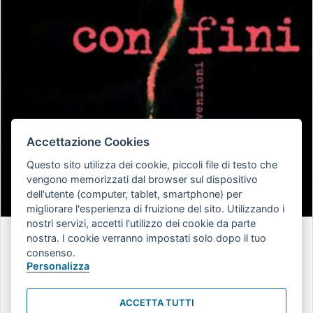
Accettazione Cookies
Questo sito utilizza dei cookie, piccoli file di testo che
vengono memorizzati dal browser sul dispositivo
dell'utente (computer, tablet, smartphone) per
migliorare l'esperienza di fruizione del sito. Utilizzando i
nostri servizi, accetti l'utilizzo dei cookie da parte
CONFINI. Realtà e invenzioni
nostra. I cookie verranno impostati solo dopo il tuo
consenso.
Marco Aime, Davide Papotti. – Edizioni Gruppo Abele, 2023 Come
Personalizza
nascono, cosa sono e come funzionano i confini? E qual’è la
differenza fra confini e frontiere? E fra confini naturali e politici?
ACCETTA TUTTI
Quella dei confini sembra essere una funzione fondamentale per