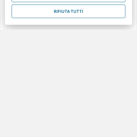
l’uomo e per le comunità sociali (dalla più piccola alla più grande): è
grazie…
RIFIUTA TUTTI
about CONFINI. Realtà e invenzioni
Leggi tutto...