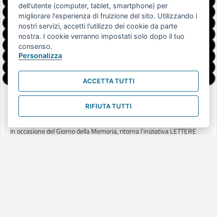
dell'utente (computer, tablet, smartphone) per
migliorare l'esperienza di fruizione del sito. Utilizzando i
nostri servizi, accetti l'utilizzo dei cookie da parte
nostra. I cookie verranno impostati solo dopo il tuo
consenso.
Personalizza
ACCETTA TUTTI
LETTERE DELLA MEMORIA. Parole per
RIFIUTA TUTTI
ricordare la Shoah | ed. 2025
In occasione del Giorno della Memoria, ritorna l’iniziativa LETTERE
DELLA MEMORIA, cui il Centro RiESco partecipa fin dalla prima
edizione (2021), per promuovere nella cittadinanza un’occasione per
tenere vivo il ricordo e fare della memoria un faro che ci aiuti a leggere
le tragedie umane di ieri e di oggi.
La biblioteca del Centro rende disponibili a utenti e interessati – per
tutta la settimana, dal 27 al 31 gennaio 2025 – lettere scritte a
mano nei contesti di attività del servizio (corsi di italiano, attività nelle