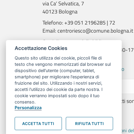
via Ca' Selvatica, 7
40123 Bologna
Telefono: +39 051 2196285 | 72
Email: centroriesco@comune.bologna.it
Orari di apertura della biblioteca:
Accettazione Cookies
martedì e giovedì: 9.00-14.00; 14.30-17
mercoledì: 14.00-18.00
Questo sito utilizza dei cookie, piccoli file di
testo che vengono memorizzati dal browser sul
Informativa trattamento dati RiESco
dispositivo dell'utente (computer, tablet,
smartphone) per migliorare l'esperienza di
fruizione del sito. Utilizzando i nostri servizi,
accetti l'utilizzo dei cookie da parte nostra. I
cookie verranno impostati solo dopo il tuo
© 2026 | Centro RiESco - Tutti i diritti so
consenso.
Personalizza
ACCETTA TUTTI
RIFIUTA TUTTI
Home
Biblioteca
Pubblicazioni de