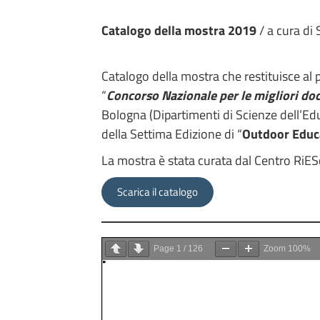
Catalogo della mostra 2019
/ a cura di
Catalogo della mostra che restituisce al p
“
Concorso Nazionale per le migliori do
Bologna (Dipartimenti di Scienze dell’Educ
della Settima Edizione di “
Outdoor Educ
La mostra è stata curata dal Centro RiESc
Scarica il catalogo
Page
1
/
126
Zoom
100%