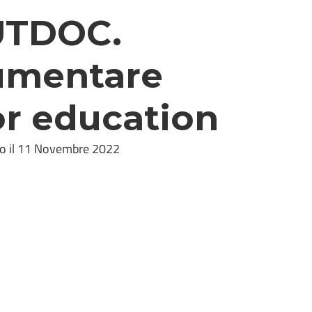
TDOC.
umentare
or education
to il 11 Novembre 2022