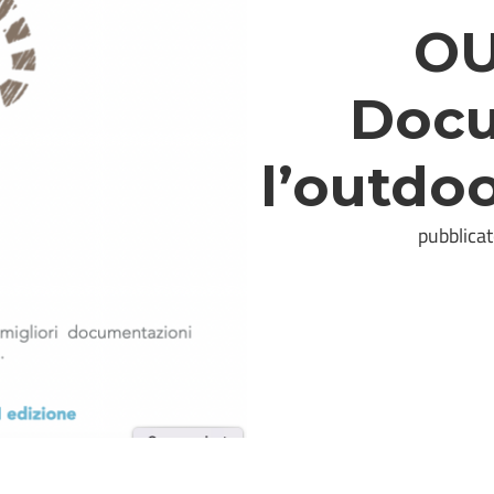
OU
Doc
l’outdo
pubblica