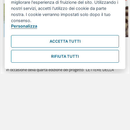
migliorare l'esperienza di fruizione del sito. Utilizzando i
nostri servizi, accetti l'utilizzo dei cookie da parte
nostra. I cookie verranno impostati solo dopo il tuo
consenso.
Personalizza
ACCETTA TUTTI
RICORDARE PER EDUCARE ALLA PACE. LA
RIFIUTA TUTTI
MEMORIA DELLA SHOAH A SCUOLA
In occasione della quarta edizione del progetto “LETTERE DELLA
MEMORIA. Parole in buchetta per ricordare la Shoah” il Centro RiESco
ha curato la redazione di una bibliografia che raccoglie segnalazioni di
saggi di approfondimento sul tema della memoria e la didattica della
Shoah, opere di narrativa, testimonianze biografiche, film e
documentari che sono disponibili (alcune opere in acquisizione)
presso la nostra biblioteca.
about RICORDARE PER EDUCARE ALLA PACE. LA MEMORIA
Leggi tutto...