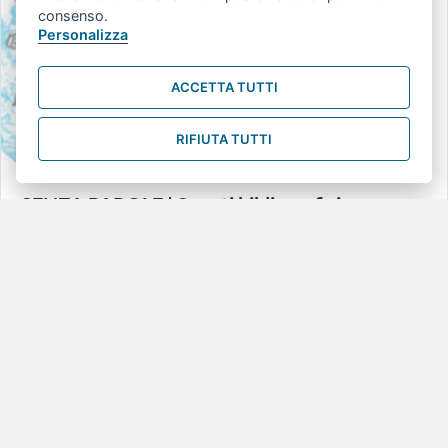
consenso.
Personalizza
ACCETTA TUTTI
RIFIUTA TUTTI
SENZA PAROLE | Spunti bibliografici per
l’utilizzo dei silent book nei contesti educativi
e scolastici
La nuova edizione della bibliografia SENZA PAROLE, curata dalla
biblioteca del Centro RiESco, raccoglie albi illustrati senza parole e
riferimenti teorici per esplorarne l’uso nei servizi educativi e
scolastici.
I silent book invitano a una lettura condivisa che valorizza la curiosità
e la creatività di bambine e bambini, proponendo un approccio aperto
e inclusivo alla narrazione.