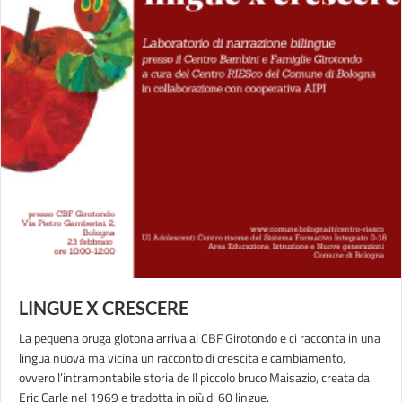
LINGUE X CRESCERE
La pequena oruga glotona arriva al CBF Girotondo e ci racconta in una
lingua nuova ma vicina un racconto di crescita e cambiamento,
ovvero l’intramontabile storia de Il piccolo bruco Maisazio, creata da
Eric Carle nel 1969 e tradotta in più di 60 lingue.