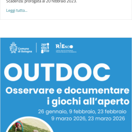
Scadenza: prorogata al 20 febbraio 2023.
about SERVIZIO CIVILE CENTRO RiESco | online il bando
Leggi tutto...