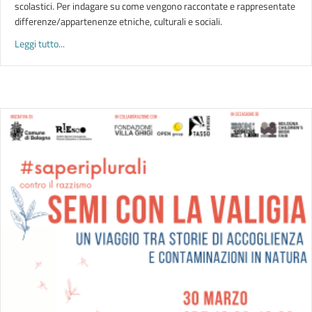
scolastici. Per indagare su come vengono raccontate e rappresentate
differenze/appartenenze etniche, culturali e sociali.
about IMMAGINARI PLURALI. Razza e differenze negli albi illus
Leggi tutto...