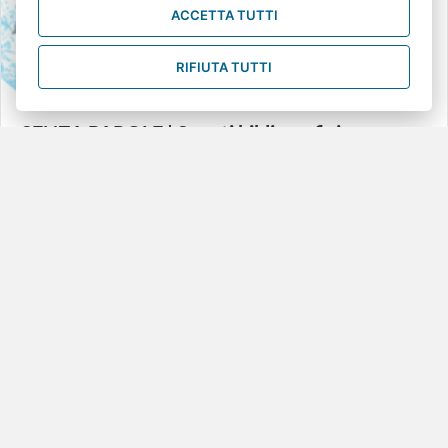
ACCETTA TUTTI
RIFIUTA TUTTI
SENZA PAROLE | Spunti bibliografici per
l’utilizzo dei silent book nei contesti educativi
e scolastici
La nuova edizione della bibliografia SENZA PAROLE, curata dalla
biblioteca del Centro RiESco, raccoglie albi illustrati senza parole e
riferimenti teorici per esplorarne l’uso nei servizi educativi e
scolastici.
I silent book invitano a una lettura condivisa che valorizza la curiosità
e la creatività di bambine e bambini, proponendo un approccio aperto
e inclusivo alla narrazione.
about SENZA PAROLE | Spunti bibliografici per l’utilizzo dei sil
Leggi tutto...