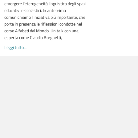
emergere l’eterogeneità linguistica degli spazi
educativi e scolastici. In anteprima
comunichiamo l’iniziativa più importante, che
porta in presenza le riflessioni condotte nel
I STRANIERI | da gennaio 2026
corso Alfabeti dal Mondo. Un talk con una
esperta come Claudia Borghetti,
about LINGUE MADRI: PER GENERARE CAMBIAMENTO | seminari
Leggi tutto...