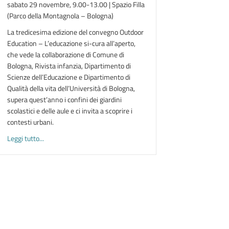
sabato 29 novembre, 9.00-13.00 | Spazio Filla
(Parco della Montagnola – Bologna)
La tredicesima edizione del convegno Outdoor
Education – L’educazione si-cura all’aperto,
che vede la collaborazione di Comune di
Bologna, Rivista infanzia, Dipartimento di
Scienze dell’Educazione e Dipartimento di
Qualità della vita dell’Università di Bologna,
supera quest’anno i confini dei giardini
scolastici e delle aule e ci invita a scoprire i
contesti urbani.
about SENSIBILI ALL’AMBIENTE | XIII edizione del convegno Ou
Leggi tutto...
apprendimento in L2 a scuola