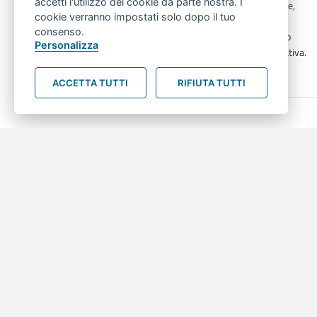
accetti l'utilizzo dei cookie da parte nostra. I
all’aperto e costruire, in forma laboratoriale,
cookie verranno impostati solo dopo il tuo
dei racconti capaci di restituirne la densità
consenso.
educativa, per farne memoria e allo stesso
Personalizza
tempo per orientare la progettualità educativa.
about OUTDOC. Osservare e documenta
Leggi tutto...
ACCETTA TUTTI
RIFIUTA TUTTI