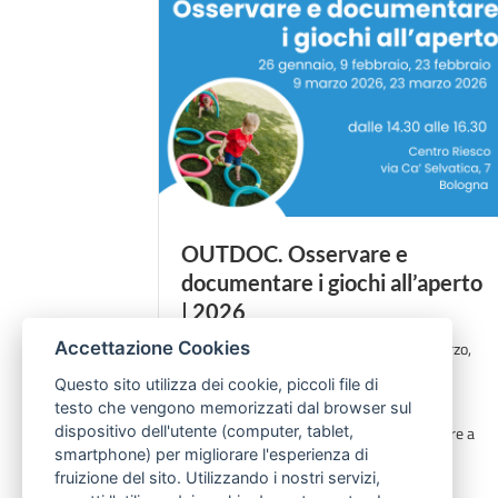
OUTDOC. Osservare e
documentare i giochi all’aperto
| 2026
26 gennaio, 9 febbraio, 23 febbraio, 9 marzo,
Accettazione Cookies
23 marzo 2026 > ore 14.30-16.30 | c/o
Questo sito utilizza dei cookie, piccoli file di
Centro RiESco
testo che vengono memorizzati dal browser sul
Partecipare a questo corso significa entrare a
dispositivo dell'utente (computer, tablet,
smartphone) per migliorare l'esperienza di
contatto con strumenti e metodi per
fruizione del sito. Utilizzando i nostri servizi,
osservare e documentare le esperienze