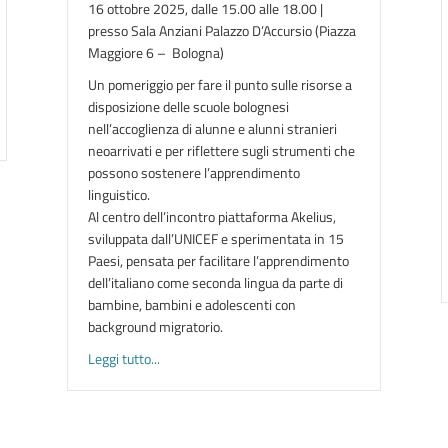
16 ottobre 2025, dalle 15.00 alle 18.00 |
presso Sala Anziani Palazzo D’Accursio (Piazza
Maggiore 6 – Bologna)
Un pomeriggio per fare il punto sulle risorse a
disposizione delle scuole bolognesi
I STRANIERI | settembre 2025
nell’accoglienza di alunne e alunni stranieri
neoarrivati e per riflettere sugli strumenti che
possono sostenere l’apprendimento
linguistico.
Al centro dell’incontro piattaforma Akelius,
sviluppata dall’UNICEF e sperimentata in 15
Paesi, pensata per facilitare l’apprendimento
dell’italiano come seconda lingua da parte di
bambine, bambini e adolescenti con
background migratorio.
about UNA MONTAGNA DA SCALARE. Supportare l’
Leggi tutto...