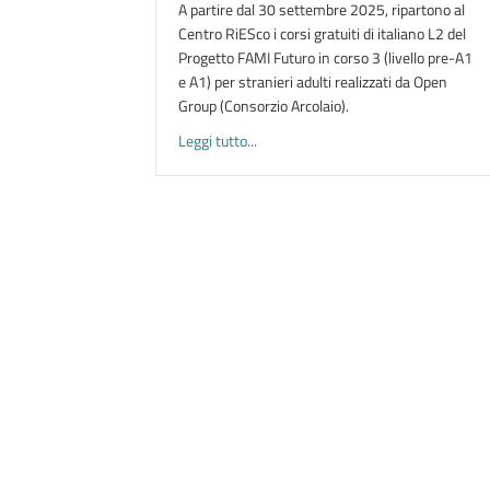
A partire dal 30 settembre 2025, ripartono al
Centro RiESco i corsi gratuiti di italiano L2 del
Progetto FAMI Futuro in corso 3 (livello pre-A1
e A1) per stranieri adulti realizzati da Open
Group (Consorzio Arcolaio).
about CORSI DI ITALIANO PER ADULT
Leggi tutto...