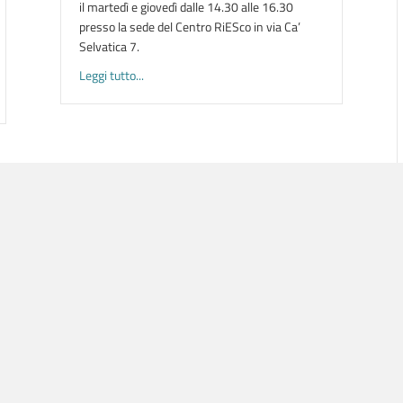
il martedì e giovedì dalle 14.30 alle 16.30
presso la sede del Centro RiESco in via Ca’
Selvatica 7.
about CORSI GRATUITI DI ITALIANO PER RAGAZZE/
Leggi tutto...
re i giochi all’aperto | 2026