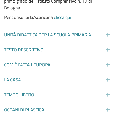
primo grado dell'Istituto Comprensivo n. 17 di
Bologna.
Per consultarla/scaricarla
clicca qui
.
UNITÀ DIDATTICA PER LA SCUOLA PRIMARIA
E
TESTO DESCRITTIVO
E
COM'È FATTA L'EUROPA
E
LA CASA
E
TEMPO LIBERO
E
OCEANI DI PLASTICA
E