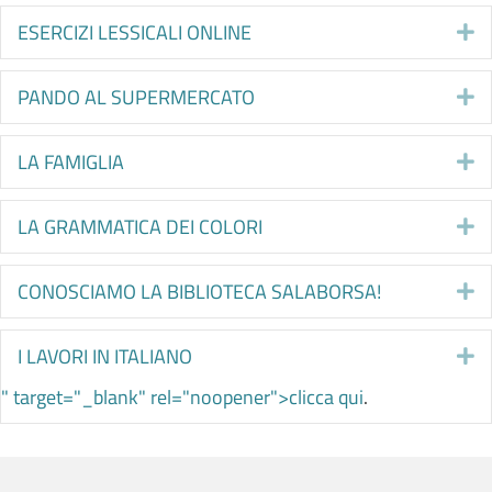
ESERCIZI LESSICALI ONLINE
E
PANDO AL SUPERMERCATO
E
LA FAMIGLIA
E
LA GRAMMATICA DEI COLORI
E
CONOSCIAMO LA BIBLIOTECA SALABORSA!
E
I LAVORI IN ITALIANO
E
" target="_blank" rel="noopener">clicca qui
.